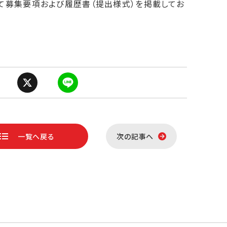
て募集要項および履歴書（提出様式）を掲載してお
X
L
i
一覧へ戻る
次の記事へ
n
e