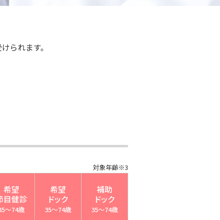
受けられます。
対象年齢※3
希望
希望
補助
節目健診
ドック
ドック
35～74歳
35～74歳
35～74歳