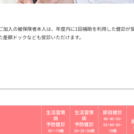
ご加入の被保険者本人は、年度内に1回補助を利用した健診が
た差額ドックなども受診いただけます。
生活習慣
生活習慣
節目健診
病
病
40・45・50・
予防健診
予防健診
55・60・65・
35～74歳
20・25・30歳
70歳