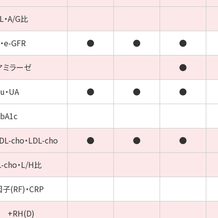
IL・A/G比
・e-GFR
●
●
●
アミラーゼ
●
lu・UA
●
●
●
bA1c
DL-cho・LDL-cho
●
●
●
L-cho・L/H比
子(RF)・CRP
 +RH(D)