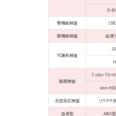
D-B
腎機能
検査
CRE
膵機能
検査
血清
G
代謝系
検査
H
T-cho・TG・H
脂質
検査
non-HD
炎症反応
検査
リウマチ因
血液型
ABO型