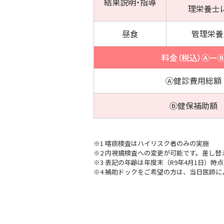
結果説明・指導
理栄養士
昼食
管理栄養
料金（税込）Ⓐー
Ⓐ健診費用総額
Ⓑ健保補助額
※1 喀痰検査はハイリスク者のみの実施
※2 内視鏡検査への変更が可能です。差し替え料
※3 表記の年齢は年度末（R9年4月1日）時
※4 補助ドックをご希望の方は、当日医師に