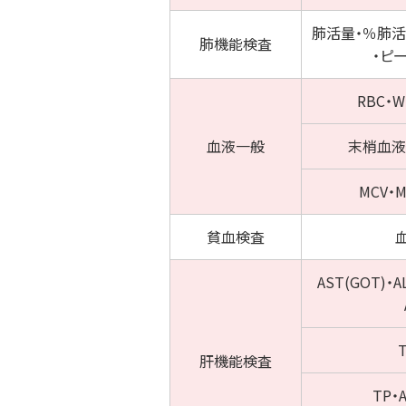
肺活量・
％肺活
肺機能
検査
・
ピ
RBC・W
血液一般
末梢血液
MCV・M
貧血
検査
AST(GOT)・
A
T
肝機能
検査
TP・