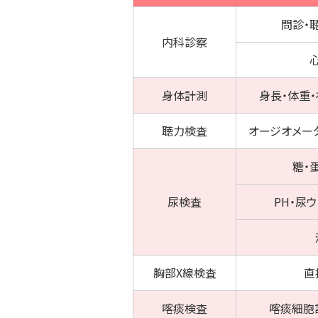
問診・
内科診察
身体計測
身長・体重・
聴力
検査
オージオメー
糖・
尿検査
PH・尿
胸部X線
検査
直
喀痰
検査
喀痰細胞診