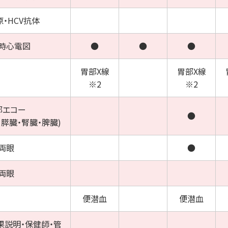
原・
HCV抗体
時心電図
●
●
●
胃部X線
胃部X線
※2
※2
部エコー
●
・膵臓・腎臓・脾臓)
両眼
●
両眼
便潜血
便潜血
果説明・保健師・管