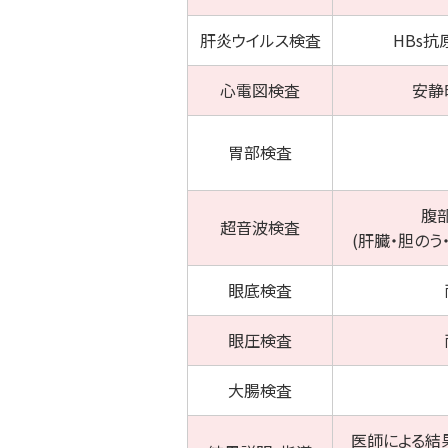
肝炎ウイルス
検査
HBs抗
心電図
検査
安静
胃部
検査
腹
超音波
検査
(肝臓・胆のう
眼底
検査
眼圧
検査
大腸
検査
医師による結