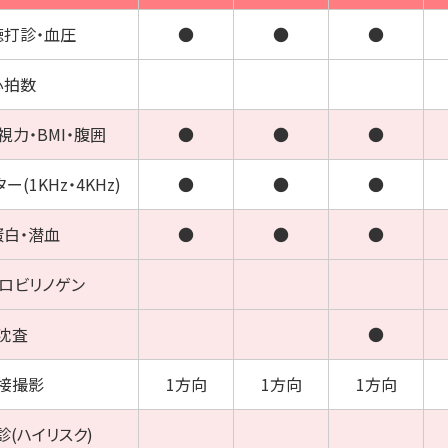
聴打診・
血圧
●
●
●
心拍数
視力・
BMI
・
腹囲
●
●
●
ター
(1KHz・4KHz)
●
●
●
蛋白・潜血
●
●
●
ウロビリノゲン
沈査
●
接撮影
1方向
1方向
1方向
(ハイリスク)