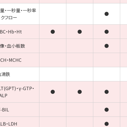
量
・
一秒量
・
一秒率
●
ークフロー
BC・Hb・Ht
●
●
●
像・
血小板数
●
CH・
MCHC
血清鉄
LT(GPT)
・
γ-GTP
・
●
●
●
ALP
-BIL
●
ALB・LDH
●