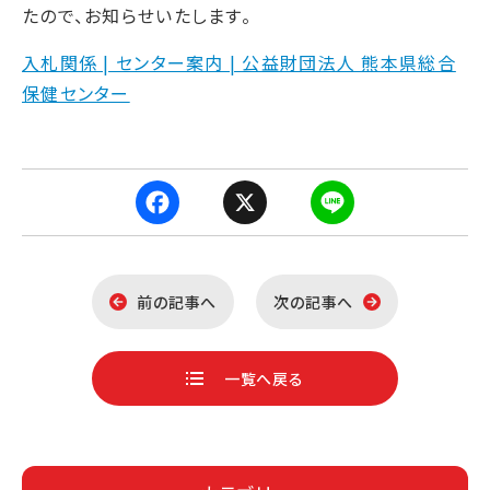
たので、お知らせいたします。
入札関係 | センター案内 | 公益財団法人 熊本県総合
保健センター
F
X
L
a
i
前の記事へ
次の記事へ
c
n
一覧へ戻る
e
e
b
o